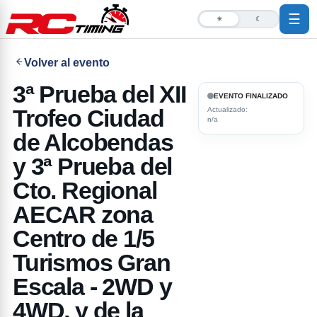
☰
☀
☾
Volver al evento
3ª Prueba del XII
EVENTO FINALIZADO
Trofeo Ciudad
Actualizado:
n/a
de Alcobendas
y 3ª Prueba del
Cto. Regional
AECAR zona
Centro de 1/5
Turismos Gran
Escala - 2WD y
4WD, y de la