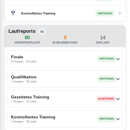
Kontrolliertes Training
VERFÜGBAR
Laufreports
80
80
0
14
VERÖFFENTLICHT
IN BEARBEITUNG
GEPLANT
Finale
VERFÜGBAR
8 Gruppen · 24 Läufe
Qualifikation
VERFÜGBAR
7 Gruppen · 28 Läufe
Gezeitetes Training
AUSSTEHEND
7 Gruppen · 14 Läufe
Kontrolliertes Training
VERFÜGBAR
7 Gruppen · 28 Läufe