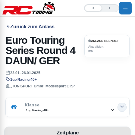
☰
☀
☾
Zurück zum Anlass
Euro Touring
ANLASS BEENDET
Series Round 4
Aktualisiert:
n/a
DAUN/ GER
23.01–26.01.2025
1up Racing 40+
„TONISPORT GmbH Modellsport ETS“
Klasse
Zeitpläne