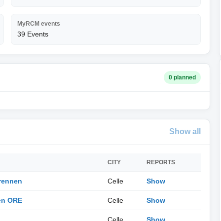
MyRCM events
39 Events
0 planned
Show all
CITY
REPORTS
rennen
Celle
Show
en ORE
Celle
Show
Celle
Show